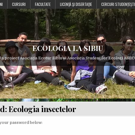
NI
CURSURI
FACULTATE
LICENŢĂ ŞI DISERTAŢIE
CERCURI STUDENȚEȘTI
ECOLOGIA LA SIBIU
n proiect Asociația Ecotur Sibiu și Asociația Studenților Ecologi ASE
d: Ecologia insectelor
r your password below: