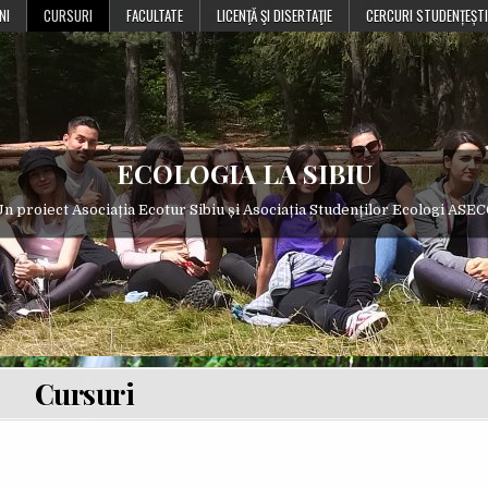
NI
CURSURI
FACULTATE
LICENŢĂ ŞI DISERTAŢIE
CERCURI STUDENȚEȘTI
ECOLOGIA LA SIBIU
n proiect Asociația Ecotur Sibiu și Asociația Studenților Ecologi ASE
Cursuri