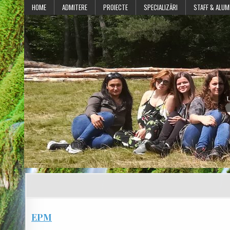
Skip
HOME
ADMITERE
PROIECTE
SPECIALIZĂRI
STAFF & ALUM
to
content
U
EPM